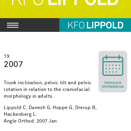
19
2007
Trunk inclination, pelvic tilt and pelvic
TERMIN ZUR
ERSTBERATUNG
rotation in relation to the craniofacial
morphology in adults.
Lippold C
,
Danesh G
,
Hoppe G
,
Drerup B
,
Hackenberg L.
Angle Orthod. 2007 Jan