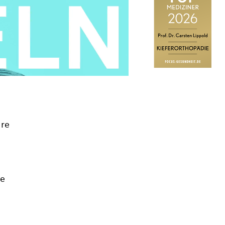
ere
te