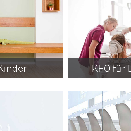
Kinder
KFO für