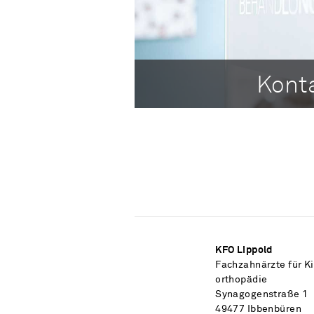
Kont
KFO Lippold
Fach­zahn­ärzte für K
orthopädie
Synagogenstraße 1
49477 Ibben­büren